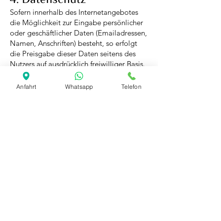
Sofern innerhalb des Internetangebotes
die Möglichkeit zur Eingabe persönlicher
oder geschäftlicher Daten (Emailadressen,
Namen, Anschriften) besteht, so erfolgt
die Preisgabe dieser Daten seitens des
Nutzers auf ausdrücklich freiwilliger Basis.
Die Inanspruchnahme und Bezahlung aller
angebotenen Dienste ist - soweit
Anfahrt
Whatsapp
Telefon
technisch möglich und zumutbar - auch
ohne Angabe solcher Daten bzw. unter
Angabe anonymisierter Daten oder eines
Pseudonyms gestattet. Die Nutzung der
im Rahmen des Impressums oder
vergleichbarer Angaben
veröffentlichten Kontaktdaten wie
Postanschriften, Telefon- und Faxnummern
sowie Emailadressen durch Dritte zur
Übersendung von nicht ausdrücklich
angeforderten Informationen ist nicht
gestattet. Rechtliche Schritte gegen die
Versender von sogenannten Spam-Mails