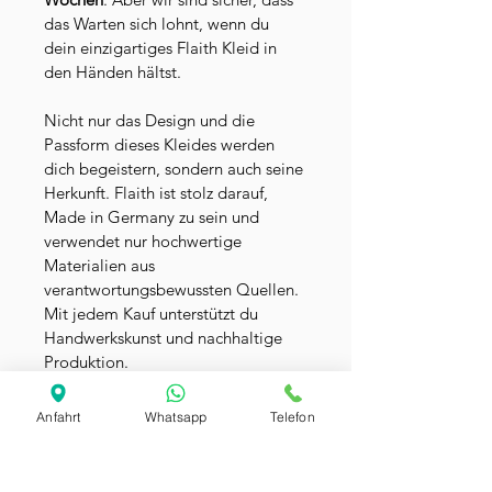
das Warten sich lohnt, wenn du 
dein einzigartiges Flaith Kleid in 
den Händen hältst.
Nicht nur das Design und die 
Passform dieses Kleides werden 
dich begeistern, sondern auch seine 
Herkunft. Flaith ist stolz darauf, 
Made in Germany zu sein und 
verwendet nur hochwertige 
Materialien aus 
verantwortungsbewussten Quellen. 
Mit jedem Kauf unterstützt du 
Handwerkskunst und nachhaltige 
Produktion.
Sichere dir jetzt dein einzigartiges 
Anfahrt
Whatsapp
Telefon
Kleid, das Flaith Multi-Way-Kleid, 
und erlebe die grenzenlosen 
Möglichkeiten der Mode. Sei 